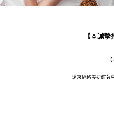
【🌷誠
【
遠東經絡美妍館著