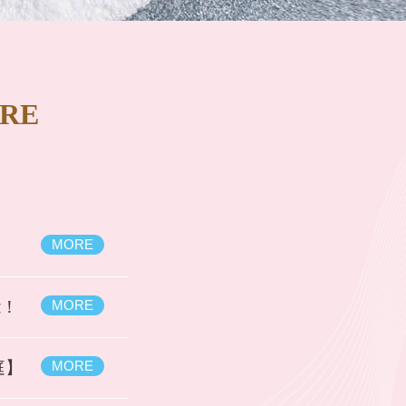
URE
MORE
能！
MORE
庭】
MORE