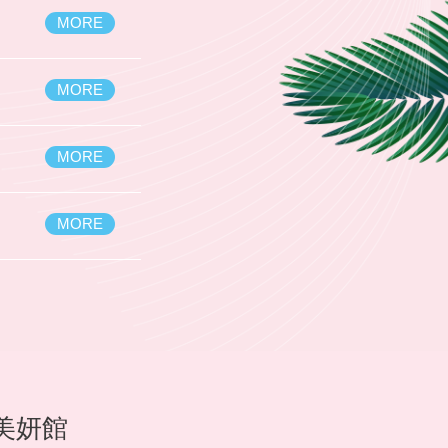
MORE
MORE
MORE
】
MORE
美妍館